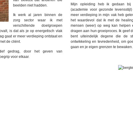
van bewust dat anderen die
Mijn opleiding heb ik gedaan bij 
beelden niet hadden.
(academie voor gezonde levensstijl) 
Ik werk al jaren binnen de
meer verdieping in mijn vak heb gekr
zorg sector waar ik met
het waardevol dat ik met de healin
verschillende doelgroepen
mensen (weer) op weg kan helpen e
valt, is dat als je op energetisch vlak
dragen aan hun groeiproces. Ik geef de
lag gaat er meer verdieping ontstaat en
bent uiteindelijk degene die de 
met de cliënt.
ontwikkeling en tevredenheid, om go
gaan en je eigen grenzen te bewaken.
itief gedrag, door het geven van
egrip voor elkaar.