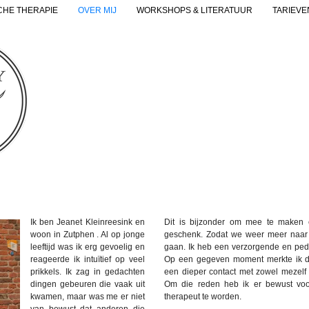
CHE THERAPIE
OVER MIJ
WORKSHOPS & LITERATUUR
TARIEVE
Ik ben Jeanet Kleinreesink en
Dit is bijzonder om mee te maken 
woon in Zutphen . Al op jonge
geschenk. Zodat we weer meer naar
leeftijd was ik erg gevoelig en
gaan. Ik heb een verzorgende en ped
reageerde ik intuïtief op veel
Op een gegeven moment merkte ik d
prikkels. Ik zag in gedachten
een dieper contact met zowel mezelf
dingen gebeuren die vaak uit
Om die reden heb ik er bewust voo
kwamen, maar was me er niet
therapeut te worden.