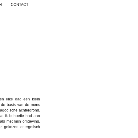
N
CONTACT
en elke dag een klein
 de basis van de mens
agogische achtergrond.
at ik behoefte had aan
 als met mijn omgeving.
r gekozen energetisch